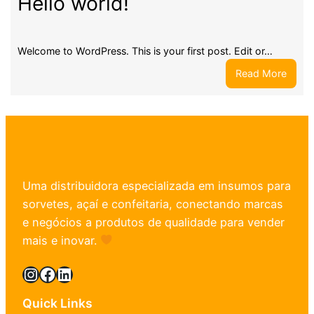
Hello world!
Welcome to WordPress. This is your first post. Edit or…
:
Read More
Hello
world
Uma distribuidora especializada em insumos para
sorvetes, açaí e confeitaria, conectando marcas
e negócios a produtos de qualidade para vender
mais e inovar.
Instagram
Facebook
LinkedIn
Quick Links